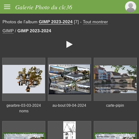

Galerie Photo du clc36
Photos de l'album
GIMP 2023-2024
[7]
-
Tout montrer
GIMP
/
GIMP 2023-2024

gearbre-03-03-2024
au-bout 09-04-2024
carte-pipin
noms