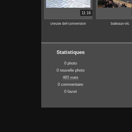
11:16
creuse def-conversion
bateaux-vlc
Statistiques
0 photo
0 nouvelle photo
483 vues
0 commentaire
0 favori